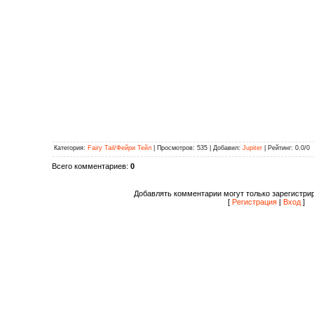
Категория
:
Fairy Tail/Фейри Тейл
|
Просмотров
: 535 |
Добавил
:
Jupiter
|
Рейтинг
:
0.0
/
0
Всего комментариев
:
0
Добавлять комментарии могут только зарегистри
[
Регистрация
|
Вход
]