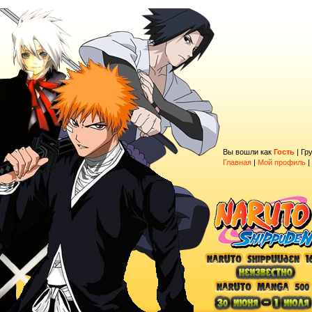
Вы вошли как
Гость
|
Гр
Главная
|
Мой профиль
|